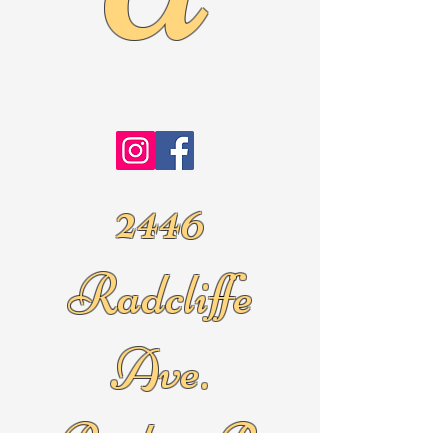
2446
Radcliffe
Ave.
Roslyn Pa