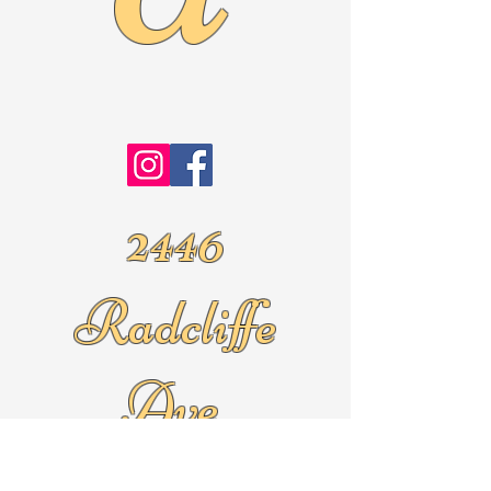
2446
Radcliffe
Ave.
Roslyn Pa