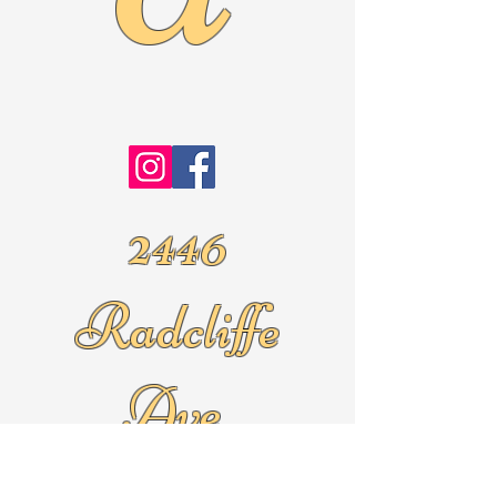
2446
Radcliffe
Ave.
Roslyn Pa