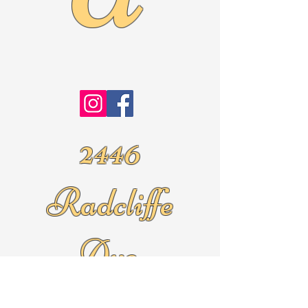
2446
Radcliffe
Ave.
Roslyn Pa