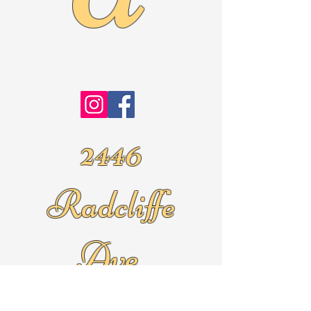
2446
Radcliffe
Ave.
Roslyn Pa