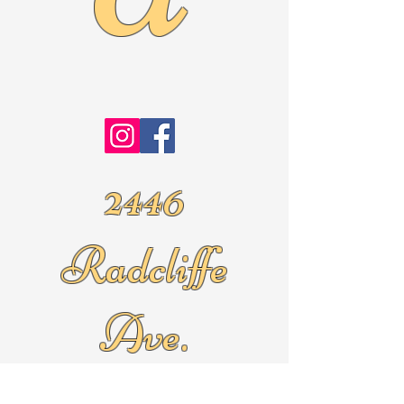
2446
Radcliffe
Ave.
Roslyn Pa