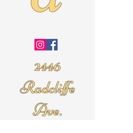
2446
Radcliffe
Ave.
Roslyn Pa