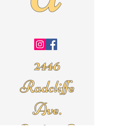
2446
Radcliffe
Ave.
Roslyn Pa