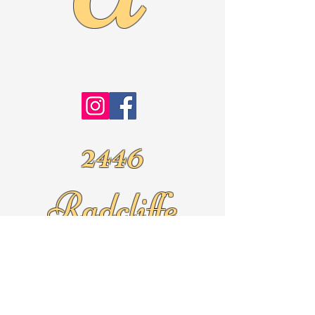
2446
Radcliffe
Ave.
Roslyn Pa