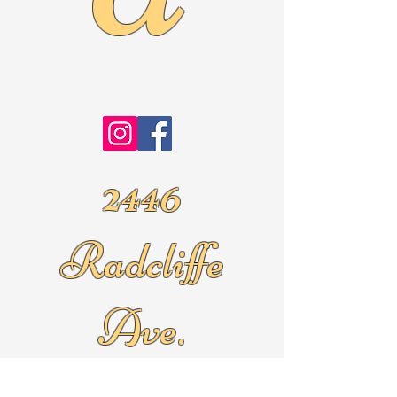
2446
Radcliffe
Ave.
Roslyn Pa