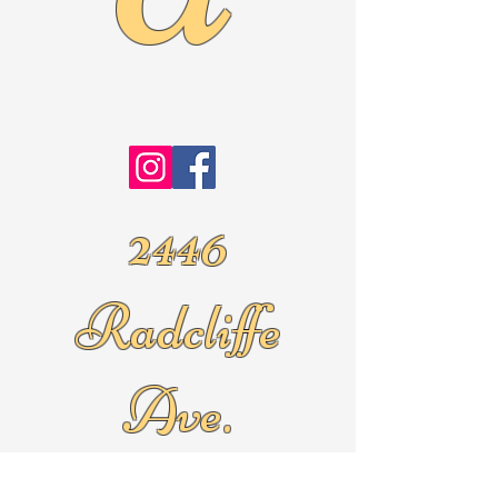
2446
Radcliffe
Ave.
Roslyn Pa