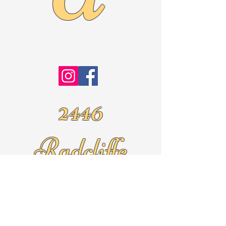
2446
Radcliffe
Ave.
Roslyn Pa