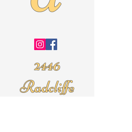
2446
Radcliffe
Ave.
Roslyn Pa