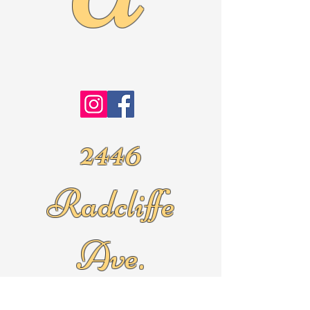
2446
Radcliffe
Ave.
Roslyn Pa