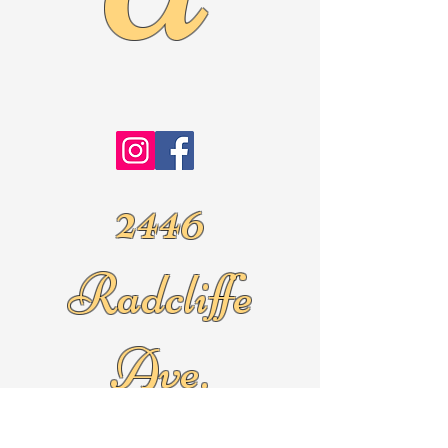
2446
Radcliffe
Ave.
Roslyn Pa