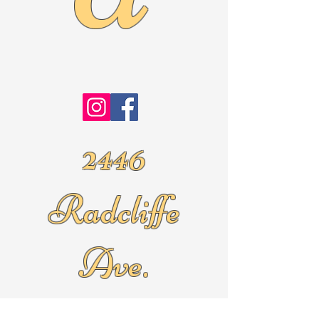
2446
Radcliffe
Ave.
Roslyn Pa